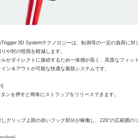
り
18,200円、税1,820円)
rigger 3D Systemテクノロジーは、転倒等の一定の負荷
回りや肘の怪我を軽減します。
ールがダイレクトに接続するため一体感が高く、高度なフィッ
クイン＆アウトが可能な快適な着脱システムです。
18,200円、税1,820円)
n]
Hボタンを押すと簡単にストラップをリリースできます。
しグリップ上部の赤いフック部分が稼働し、220°の広範囲の
ncline]