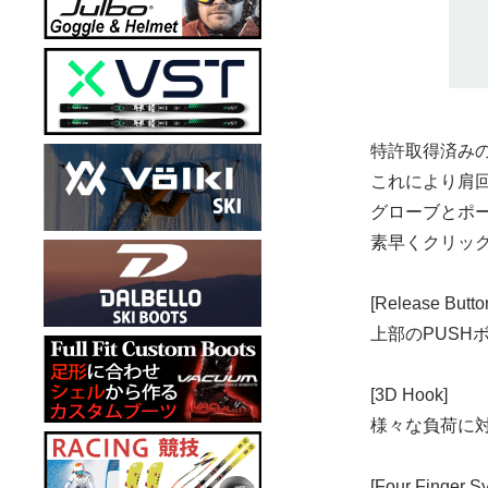
在庫：在庫あ
120cm
20,020円(本体
SOLD OUT
特許取得済みのT
これにより肩
グローブとポ
125cm
素早くクリッ
20,020円(本体
SOLD OUT
[Release Butto
上部のPUS
[3D Hook]
様々な負荷に対
[Four Finger Sy