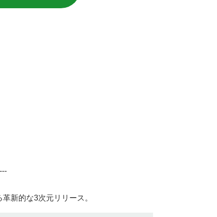
 ---
よる革新的な3次元リリース。