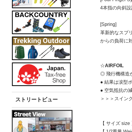
4本指の向斜
[Spring]
革新的なスプ
からの負荷に
☆
AIRFOIL
◎ 飛行機構造
● 結果は涙型
● 空気抵抗の
＞＞＞スイン
ストリートビュー
【 サイズ size
【 1/2重量 Wei