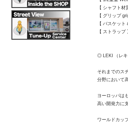
【 シャフト材質 
【 グリップ gr
【 バスケット & 
【 ストラップ 
◎ LEKI 
それまでのス
分野において
ヨーロッパはも
高い開発力に
ワールドカッ