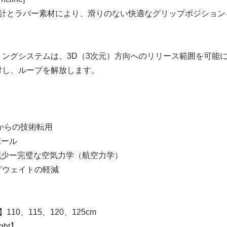
設計とラバー素材により、滑りのない快適なグリップポジション
リングシステムは、3D（3次元）方向へのリリース範囲を可能
対し、ループを解放します。
からの技術転用
ポール
減少ー完璧な空気力学（航空力学）
グウェイトの軽減
 】110、115、120、125cm
ght】