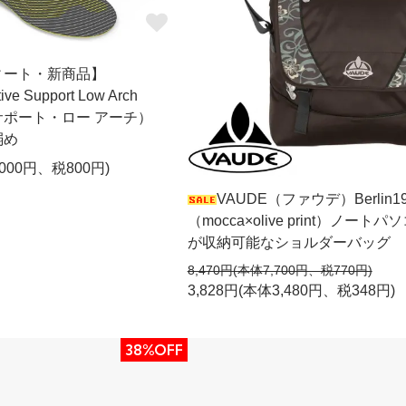
ィート・新商品】
ive Support Low Arch
ポート・ロー アーチ）
弱め
,000円、税800円)
VAUDE（ファウデ）Berlin19
（mocca×olive print）ノートパ
が収納可能なショルダーバッグ
8,470円(本体7,700円、税770円)
3,828円(本体3,480円、税348円)
38%OFF