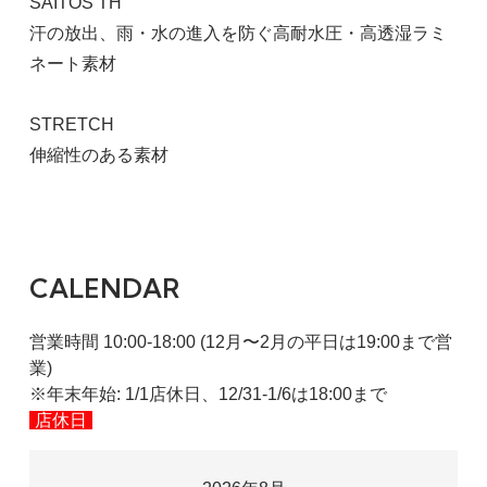
SAITOS TH
汗の放出、雨・水の進入を防ぐ高耐水圧・高透湿ラミ
130cm /身長125-135cm、胸囲61-67cm、ウエス
ト53-59cm
ネート素材
7,678円(本体6,980円、税698円)
在庫：在庫あり
STRETCH
伸縮性のある素材
CALENDAR
営業時間 10:00-18:00 (12月〜2月の平日は19:00まで営
業)
※年末年始: 1/1店休日、12/31-1/6は18:00まで
店休日