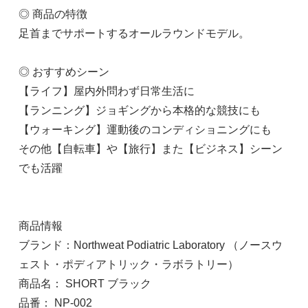
在庫：在庫あり
◎ 商品の特徴
足首までサポートするオールラウンドモデル。
Ｍ（24.5～26.5cm）
2,970円(本体2,700円、税270円)
◎ おすすめシーン
在庫：在庫あり
【ライフ】屋内外問わず日常生活に
【ランニング】ジョギングから本格的な競技にも
Ｌ（27.0～28.5cm）
2,970円(本体2,700円、税270円)
【ウォーキング】運動後のコンディショニングにも
在庫：在庫あり
その他【自転車】や【旅行】また【ビジネス】シーン
でも活躍
商品情報
ブランド：Northweat Podiatric Laboratory （ノースウ
ェスト・ポディアトリック・ラボラトリー）
商品名： SHORT ブラック
品番： NP-002