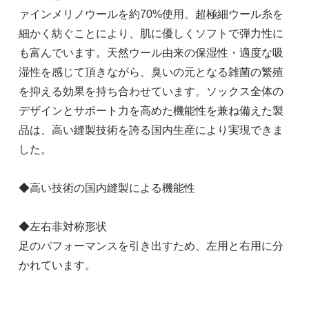
ァインメリノウールを約70%使用。超極細ウール糸を
細かく紡ぐことにより、肌に優しくソフトで弾力性に
も富んでいます。天然ウール由来の保湿性・適度な吸
湿性を感じて頂きながら、臭いの元となる雑菌の繁殖
を抑える効果を持ち合わせています。ソックス全体の
デザインとサポート力を高めた機能性を兼ね備えた製
品は、高い縫製技術を誇る国内生産により実現できま
した。
◆高い技術の国内縫製による機能性
◆左右非対称形状
足のパフォーマンスを引き出すため、左用と右用に分
かれています。
Ｓ（22.0～24.0cm）
2,970円(本体2,700円、税270円)